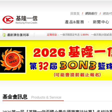
回首頁
/
網路銀行
/
網路
A
定期存款
:
一個月期固定年息
1.000%
一個月期(大額貳億
六個月期固定年息
1.200%
九個月期固定年息
三年期固定年息
1.550%
一個月期機動年息
0.
三個月期機動年息
1.030%
六個月期機動年息
二年期機動年息
1.685%
三年期機動年息
1.7
基金會訊息
Products & Service